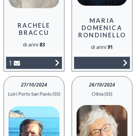
MARIA
RACHELE
DOMENICA
BRACCU
RONDINELLO
di anni
83
di anni
91
1
27/10/2024
26/10/2024
Loiri Porto San Paolo (SS)
Olbia (SS)