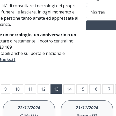
lità di consultare i necrologi dei propri
 e funerali e lasciare, in ogni momento e
lle persone tanto amate ed apprezzate al
ianco.
e un necrologio, un anniversario o un
tare direttamente il nostro centralino:
23 169
.
ultabili anche sul portale nazionale
ooks.it
9
10
11
12
13
14
15
16
17
22/11/2024
21/11/2024
Olbia (SS)
Sassari (SS)