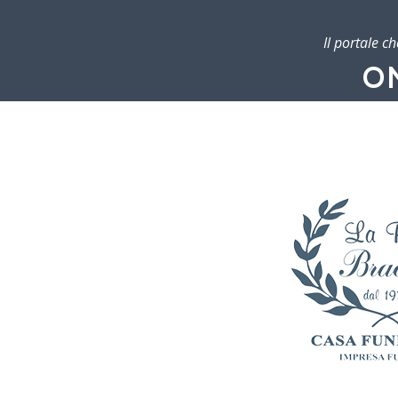
Il portale c
O