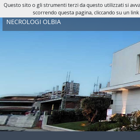
Questo sito o gli strumenti terzi da questo utilizzati si av
Reperibilità H24:
0789 23 169
scorrendo questa pagina, cliccando su un link 
NECROLOGI OLBIA