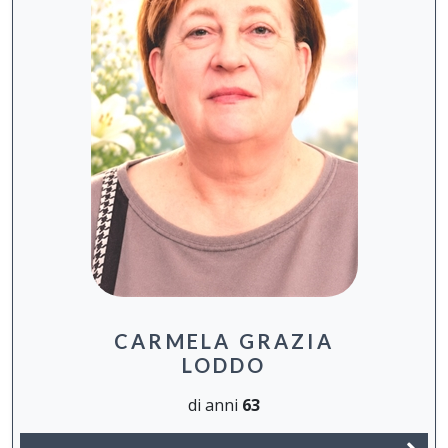
CARMELA GRAZIA
LODDO
di anni
63