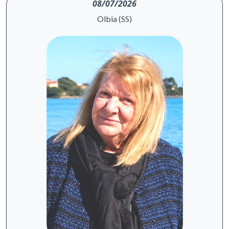
08/07/2026
Olbia (SS)