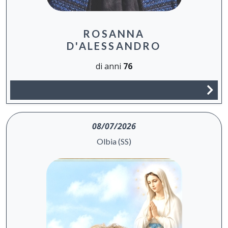
ROSANNA
D'ALESSANDRO
di anni
76
08/07/2026
Olbia (SS)