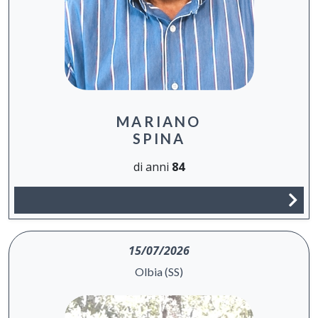
MARIANO
SPINA
di anni
84
15/07/2026
Olbia (SS)