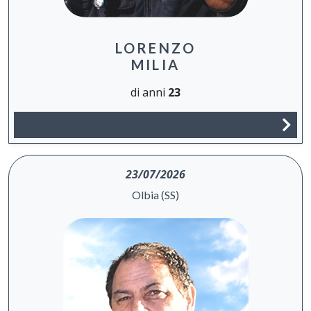
LORENZO
MILIA
di anni
23
23/07/2026
Olbia (SS)