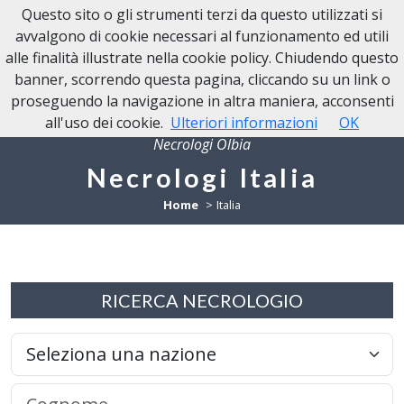
Questo sito o gli strumenti terzi da questo utilizzati si
NECROLOGI OLBIA
avvalgono di cookie necessari al funzionamento ed utili
alle finalità illustrate nella cookie policy. Chiudendo questo
banner, scorrendo questa pagina, cliccando su un link o
proseguendo la navigazione in altra maniera, acconsenti
all'uso dei cookie.
Ulteriori informazioni
OK
Necrologi Olbia
Necrologi Italia
Home
Italia
RICERCA NECROLOGIO