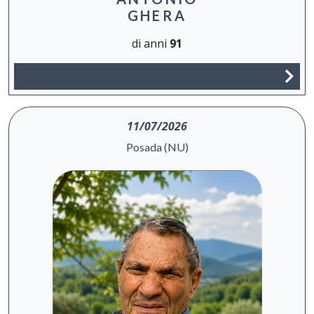
GHERA
di anni
91
11/07/2026
Posada (NU)