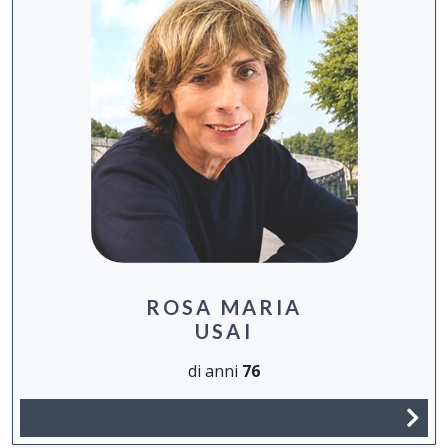
ROSA MARIA
USAI
di anni
76