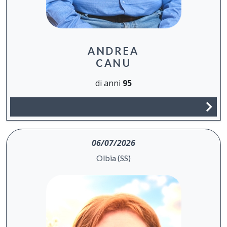
ANDREA
CANU
di anni
95
06/07/2026
Olbia (SS)