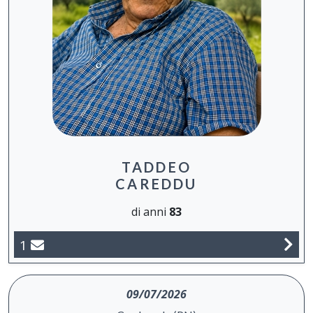
TADDEO
CAREDDU
di anni
83
1
09/07/2026