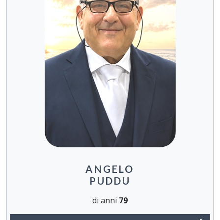
ANGELO
PUDDU
di anni
79