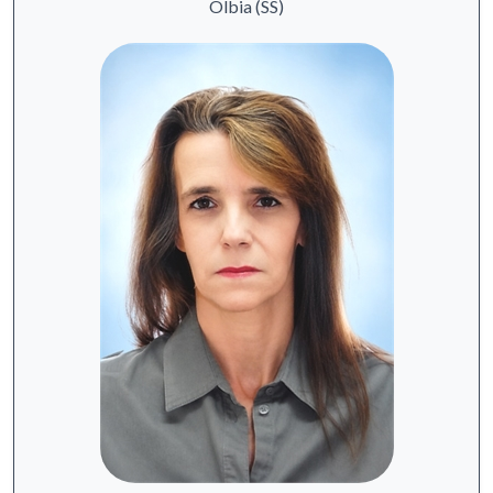
Olbia (SS)