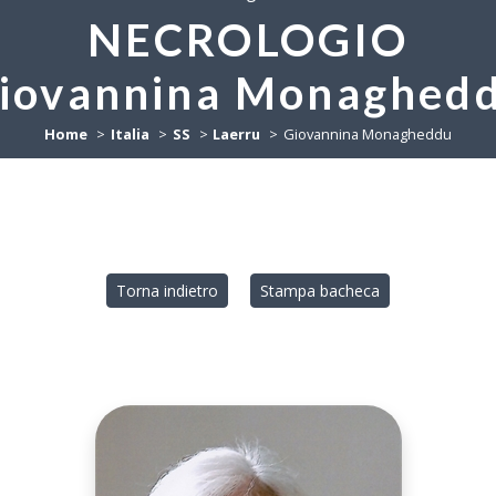
NECROLOGIO
iovannina Monaghed
Home
Italia
SS
Laerru
Giovannina Monagheddu
Torna indietro
Stampa bacheca