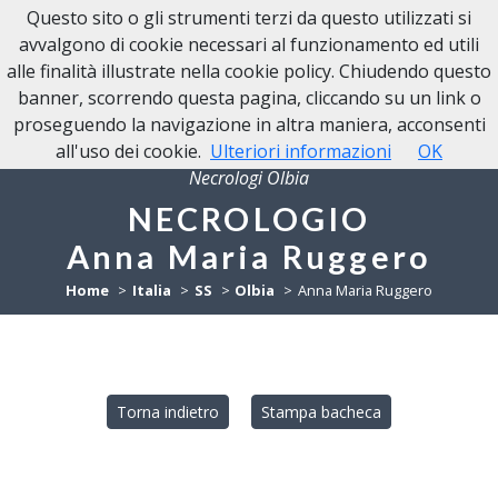
Questo sito o gli strumenti terzi da questo utilizzati si
NECROLOGI OLBIA
avvalgono di cookie necessari al funzionamento ed utili
alle finalità illustrate nella cookie policy. Chiudendo questo
banner, scorrendo questa pagina, cliccando su un link o
proseguendo la navigazione in altra maniera, acconsenti
all'uso dei cookie.
Ulteriori informazioni
OK
Necrologi Olbia
NECROLOGIO
Anna Maria Ruggero
Home
Italia
SS
Olbia
Anna Maria Ruggero
Torna indietro
Stampa bacheca