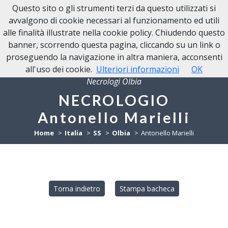
Questo sito o gli strumenti terzi da questo utilizzati si
NECROLOGI OLBIA
avvalgono di cookie necessari al funzionamento ed utili
alle finalità illustrate nella cookie policy. Chiudendo questo
banner, scorrendo questa pagina, cliccando su un link o
proseguendo la navigazione in altra maniera, acconsenti
all'uso dei cookie.
Ulteriori informazioni
OK
Necrologi Olbia
NECROLOGIO
Antonello Marielli
Home
Italia
SS
Olbia
Antonello Marielli
Torna indietro
Stampa bacheca