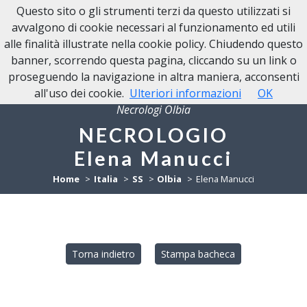
Questo sito o gli strumenti terzi da questo utilizzati si
NECROLOGI OLBIA
avvalgono di cookie necessari al funzionamento ed utili
alle finalità illustrate nella cookie policy. Chiudendo questo
banner, scorrendo questa pagina, cliccando su un link o
proseguendo la navigazione in altra maniera, acconsenti
all'uso dei cookie.
Ulteriori informazioni
OK
Necrologi Olbia
NECROLOGIO
Elena Manucci
Home
Italia
SS
Olbia
Elena Manucci
Torna indietro
Stampa bacheca